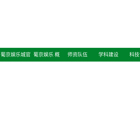
葡京娱乐
葡京娱乐城官
葡京娱乐 概
师资队伍
学科建设
科技
网
况
系室设置
葡京娱乐 概况
葡京娱乐 概况
历史沿革
机构设置
土壤环