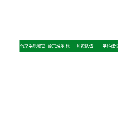
葡京娱乐城官
葡京娱乐 概
师资队伍
学科建
网
况
团学
学生工作
团委概况
学生活动
社会实践
20