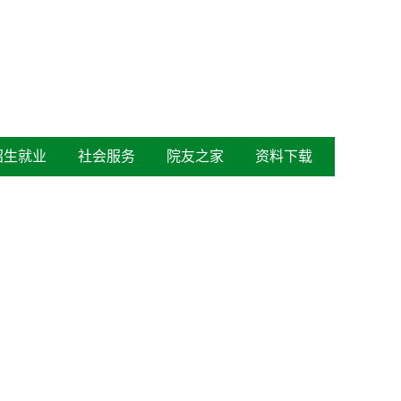
招生就业
社会服务
院友之家
资料下载
当前位置：
葡京娱乐
>
学生工作
>
团学工作
>
络视频会议收看情况汇报
浏览次数：
329
2017年度学校共青团网络视频工作会议的通