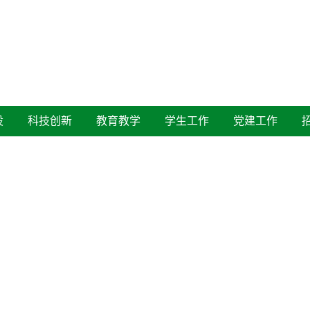
葡京娱乐
设
科技创新
教育教学
学生工作
党建工作
工作
葡京娱乐 2017年度学校共青团网
发布时间：2017-02-22 16:36 
17年2月21日上午，葡京娱乐 积极响应学校校团委《关于召开