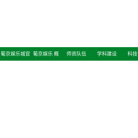
葡京娱乐
葡京娱乐城官
葡京娱乐 概
师资队伍
学科建设
科技
网
况
通知公告
党建工作
组织机构
学习园地
党建动态
为全面加